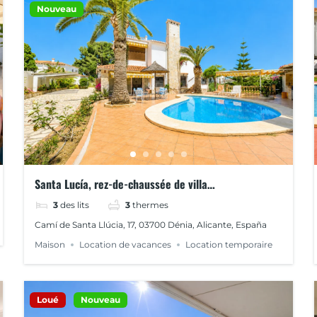
Nouveau
Santa Lucía, rez-de-chaussée de villa
méditerranéenne avec piscine
3
des lits
3
thermes
Camí de Santa Llúcia, 17, 03700 Dénia, Alicante, España
Maison
Location de vacances
Location temporaire
Loué
Nouveau