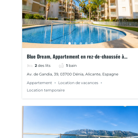
Blue Dream, Appartement en rez-de-chaussée à
louer à Dénia dans la résidence El Manantial
2
des lits
1
bain
Av. de Gandia, 39, 03700 Dénia, Alicante, Espagne
Appartement
Location de vacances
Location temporaire