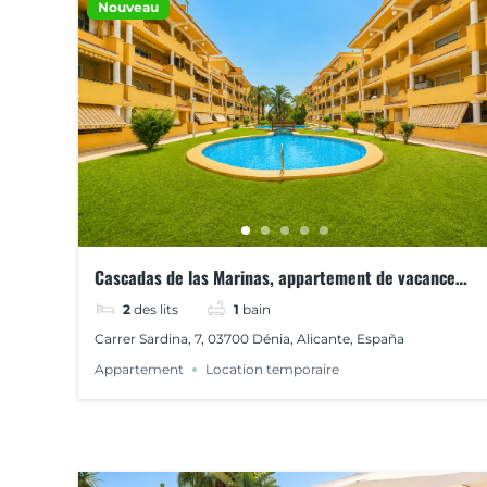
Nouveau
Cascadas de las Marinas, appartement de vacances
proche de la plage et du centre-ville
2
des lits
1
bain
Carrer Sardina, 7, 03700 Dénia, Alicante, España
Appartement
Location temporaire