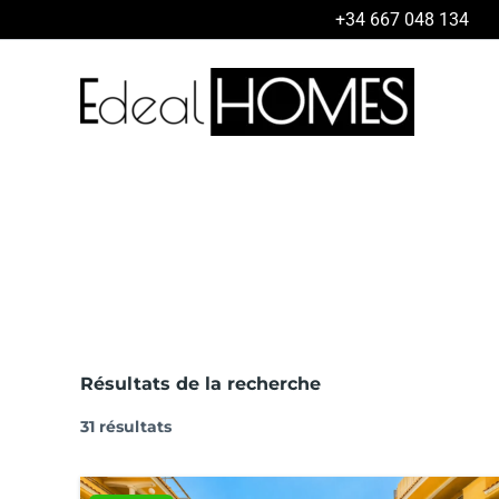
Aller
+34 667 048 134
au
contenu
Résultats de la recherche
31 résultats