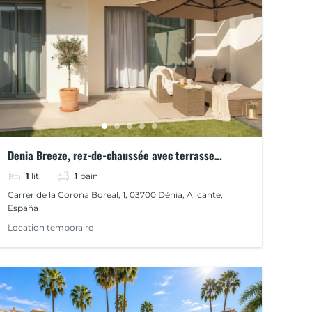
Denia Breeze, rez-de-chaussée avec terrasse
ensoleillée dans un excellent emplacement
1
lit
1
bain
Carrer de la Corona Boreal, 1, 03700 Dénia, Alicante,
España
Location temporaire