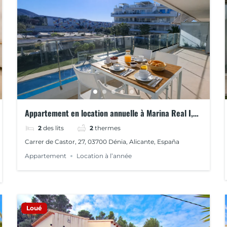
Appartement en location annuelle à Marina Real I,
Dénia
2
des lits
2
thermes
Carrer de Castor, 27, 03700 Dénia, Alicante, España
Appartement
Location à l’année
Loué