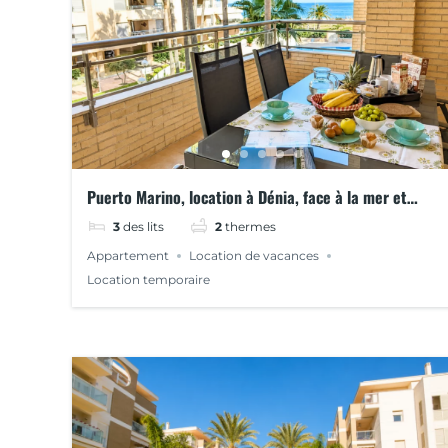
Puerto Marino, location à Dénia, face à la mer et
proche du centre
3
des lits
2
thermes
Appartement
Location de vacances
Location temporaire