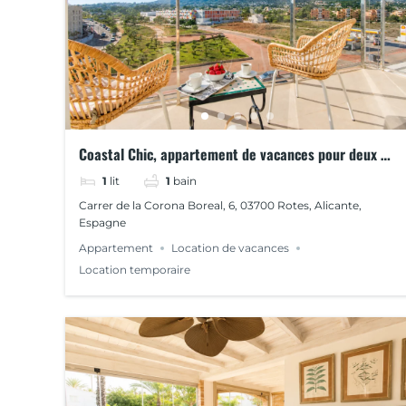
Coastal Chic, appartement de vacances pour deux à
Dénia, appartement Coastal Chic
1
lit
1
bain
Carrer de la Corona Boreal, 6, 03700 Rotes, Alicante,
Espagne
Appartement
Location de vacances
Location temporaire