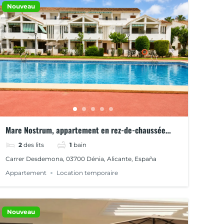
Nouveau
Mare Nostrum, appartement en rez-de-chaussée
avec piscine
2
des lits
1
bain
Carrer Desdemona, 03700 Dénia, Alicante, España
Appartement
Location temporaire
Nouveau