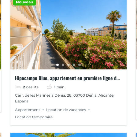
Nouveau
Hipocampo Blue, appartement en première ligne de
plage
2
des lits
1
bain
Carr. de les Marines a Dénia, 28, 03700 Denia, Alicante,
España
Appartement
Location de vacances
Location temporaire