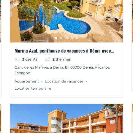
Marina Azul, penthouse de vacances à Dénia avec
trois chambres, Marina Azul
3
des lits
2
thermes
Carr. de les Marines a Dénia, 81, 03700 Denia, Alicante,
Espagne
Appartement
Location de vacances
Location temporaire