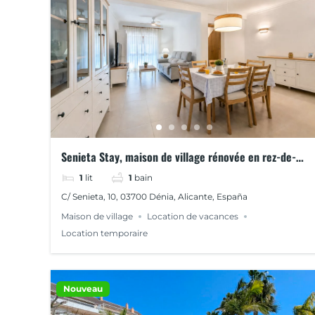
Senieta Stay, maison de village rénovée en rez-de-
chaussée
1
lit
1
bain
C/ Senieta, 10, 03700 Dénia, Alicante, España
Maison de village
Location de vacances
Location temporaire
Nouveau