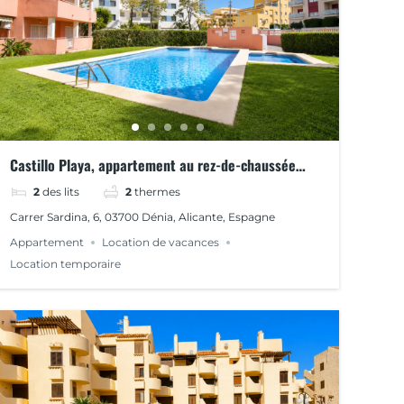
Castillo Playa, appartement au rez-de-chaussée
avec accès direct à la piscine à dénia
2
des lits
2
thermes
Carrer Sardina, 6, 03700 Dénia, Alicante, Espagne
Appartement
Location de vacances
Location temporaire