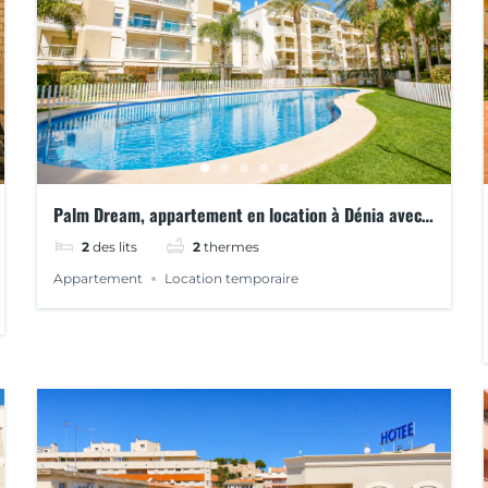
Palm Dream, appartement en location à Dénia avec
Terrasse et Vue sur la Piscine
2
des lits
2
thermes
Appartement
Location temporaire