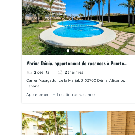
Marina Dénia, appartement de vacances à Puerto
Romano
2
des lits
2
thermes
Carrer Assagador de la Marjal, 3, 03700 Dénia, Alicante,
España
Appartement
Location de vacances