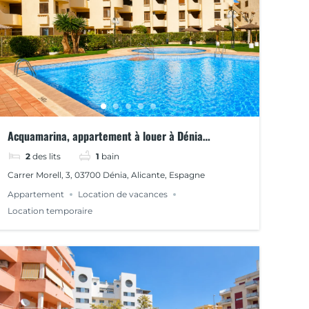
Acquamarina, appartement à louer à Dénia
urbanisation La Felicidad
2
des lits
1
bain
Carrer Morell, 3, 03700 Dénia, Alicante, Espagne
Appartement
Location de vacances
Location temporaire