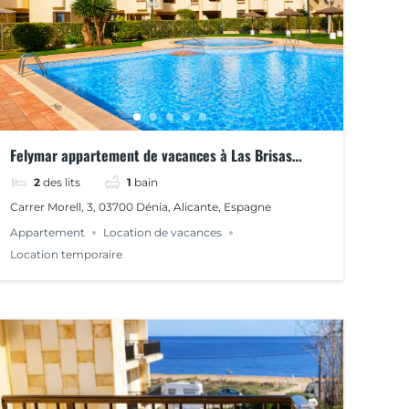
Felymar appartement de vacances à Las Brisas
Dénia
2
des lits
1
bain
Carrer Morell, 3, 03700 Dénia, Alicante, Espagne
Appartement
Location de vacances
Location temporaire