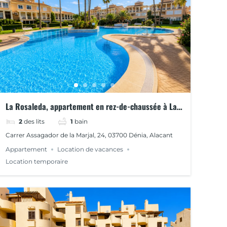
La Rosaleda, appartement en rez-de-chaussée à La
Rosaleda, Dénia
2
des lits
1
bain
Carrer Assagador de la Marjal, 24, 03700 Dénia, Alacant
Appartement
Location de vacances
Location temporaire