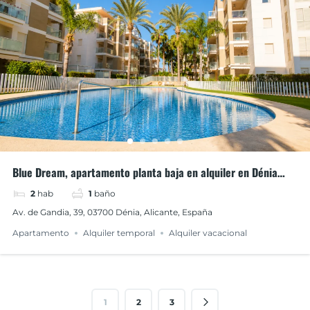
Blue Dream, apartamento planta baja en alquiler en Dénia
urbanización Manantial
2
hab
1
baño
Av. de Gandia, 39, 03700 Dénia, Alicante, España
Apartamento
Alquiler temporal
Alquiler vacacional
1
2
3