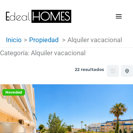
Ir
al
contenido
Inicio
Propiedad
Alquiler vacacional
Categoría:
Alquiler vacacional
22 resultados
Novedad