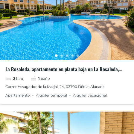
La Rosaleda, apartamento en planta baja en La Rosaleda,
Dénia
2
hab
1
baño
Carrer Assagador de la Marjal, 24, 03700 Dénia, Alacant
Apartamento
Alquiler temporal
Alquiler vacacional