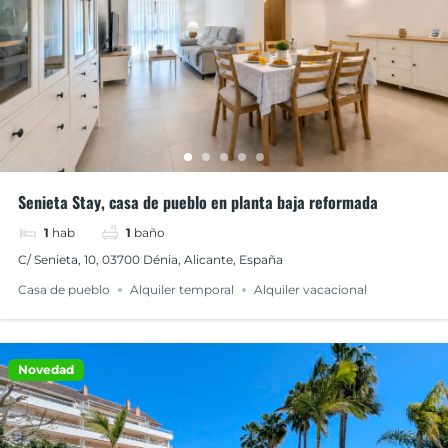
Senieta Stay, casa de pueblo en planta baja reformada
1
hab
1
baño
C/ Senieta, 10, 03700 Dénia, Alicante, España
Casa de pueblo
Alquiler temporal
Alquiler vacacional
Novedad