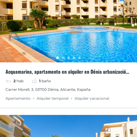
Acquamarina, apartamento en alquiler en Dénia urbanización
la Felicidad
2
hab
1
baño
Carrer Morell, 3, 03700 Dénia, Alicante, España
Apartamento
Alquiler temporal
Alquiler vacacional