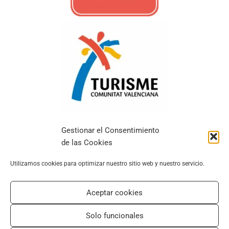
Gestionar el Consentimiento
de las Cookies
Tous droits réservés © 2026 Edeal Homes |
Utilizamos cookies para optimizar nuestro sitio web y nuestro servicio.
EDEAL HOMES
Aceptar cookies
Legal Notice
Solo funcionales
Privacy Policy